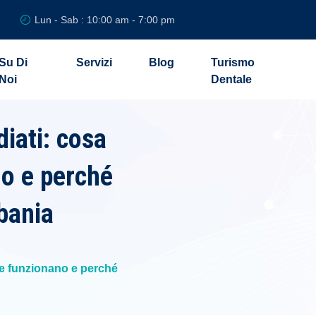
Lun - Sab : 10:00 am - 7:00 pm
Su Di
Servizi
Blog
Turismo
Noi
Dentale
iati: cosa
o e perché
lbania
me funzionano e perché