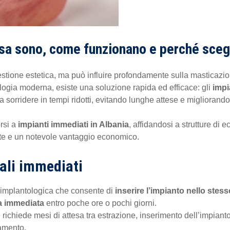
sa sono, come funzionano e perché scegli
stione estetica, ma può influire profondamente sulla masticazion
ologia moderna, esiste una soluzione rapida ed efficace: gli
impi
sorridere in tempi ridotti, evitando lunghe attese e migliorando f
orsi a
impianti immediati in Albania
, affidandosi a strutture di
e e un notevole vantaggio economico.
tali immediati
a implantologica che consente di
inserire l’impianto nello stes
sa immediata
entro poche ore o pochi giorni.
e richiede mesi di attesa tra estrazione, inserimento dell’impiant
tamento.